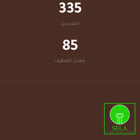
335
المتدربين
85
معدل التوظيف