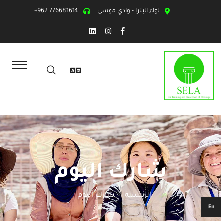
لواء البترا - وادي موسى
+962 776681614
شارك اليوم
الرئيسية
شارك اليوم
En