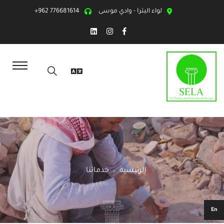
لواء البترا - وادي موسى
+962 776681614
الرئيسية
خدماتنا
En